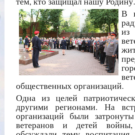
тем, кто защищал нашу Родину
В к
рад
из
ве
жи
пр
го
ве
общественных организаций.
Одна из целей патриотичес
другими регионами. На вст
организаций были затронут
ветеранов и детей войны,
обсуждали тему воспитания 