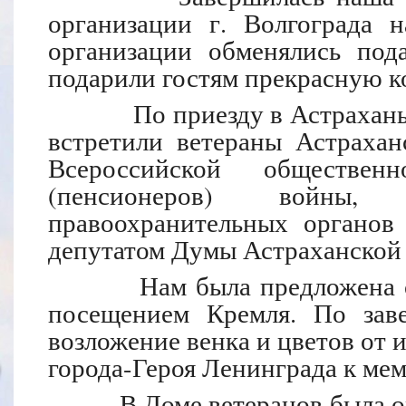
организации г. Волгограда 
организации обменялись пода
подарили гостям прекрасную 
По приезду в Астрахань н
встретили ветераны Астрахан
Всероссийской обществен
(пенсионеров) войн
правоохранительных органов 
депутатом Думы Астраханской
Нам была предложена обзо
посещением Кремля. По заве
возложение венка и цветов от 
города-Героя Ленинграда к ме
В Доме ветеранов была орга