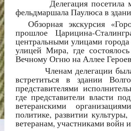
Делегация посетила музе
фельдмаршала Паулюса в здани
Обзорная экскурсия «Город
прошлое Царицина-Сталингра
центральными улицами города 
улицей Мира, где состоялось
Вечному Огню на Аллее Герое
Членам делегации была пр
встретиться в здании Волг
представителями исполнитель
где представители власти по
ветеранскими организация
политике, развитии культуры
ветеранам, участниками войн 