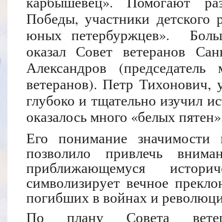
карбышевец». Помогают раз
Победы, участники детского 
юных петербуржцев».
Боль
оказал Совет ветеранов Сан
Александров (председатель
ветеранов). Петр Тихонович, 
глубоко и тщательно изучил и
оказалось много «белых пятен»
Его понимание значимости 
позволило привлечь внима
приближающемуся истори
символизирует вечное прекло
погибших в войнах и революци
По плану Совета ветер