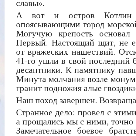
славы».
А вот и остров Котлин 
опоясывающими город морской
Могучую крепость основал 
Первый. Настоящий щит, не 
от вражеских нашествий. Отс
41-го ушли в свой последний 
десантники. К памятнику пав
Минута молчания возле монуме
гранит подножия алые гвоздики
Наш поход завершен. Возвраща
Странное дело: провел с этим
а прощались мы с ними, точно 
Замечательное боевое братст