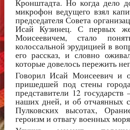
Кронштадта. Но когда дело д
микрофон ведущего взял капит
председателя Совета организа
Исай Кузинец. С первых же
Моисеевичем, стало понят
колоссальной эрудицией в воп
его рассказ, и словно ожива
которые довелось пережить не
Говорил Исай Моисеевич и о
пришедшей под стены города
представители 12 государств 
наших дней, и об отчаянных 
Пулковских высотах, Орани
героизм и отвагу военных мор