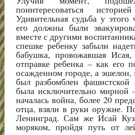
Улучив момент, подо
поинтересоваться истори
Удивительная судьба у этого
его должны были эвакуирова
вместе с другими воспитанникам
спешке ребенку забыли надет
бабушка, провожавшая Исая, 
отправке ребенка – как его п
осажденном городе, а эшелон, 
был разбомблен фашистской 
была исключительно мирной –
началась война, более 20 пред
отца, взяли в руки оружие. П
Ленинград. Сам же Исай Куз
моряком, пройдя путь от ле