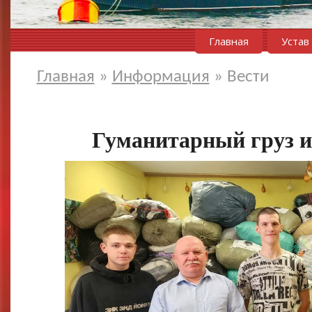
Главная
Устав
Главная
»
Информация
»
Вести
Гуманитарный груз 