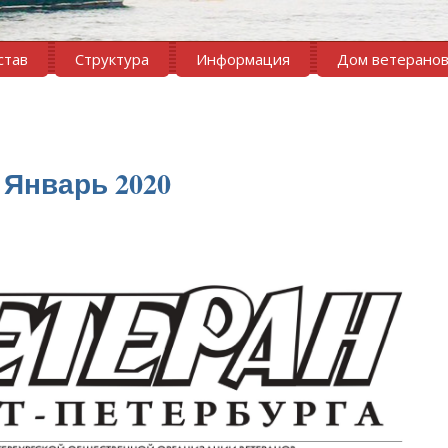
став
Структура
Информация
Дом ветерано
) Январь 2020