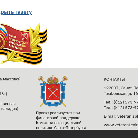
рыть газету
а массовой
КОНТАКТЫ
192007, Санкт-Пе
Тамбовская, д. 16
16+)
Тел.: (812) 573-9
ственная
Тел.: (812) 573-9
нвалидов)
Проект реализуется при
E-mail:
veteran.sp
финансовой поддержке
Комитета по социальной
www.veteranLenin
политике Санкт-Петербурга