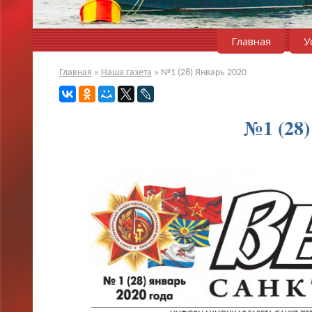
Главная
У
Главная
»
Наша газета
»
№1 (28) Январь 2020
№1 (28