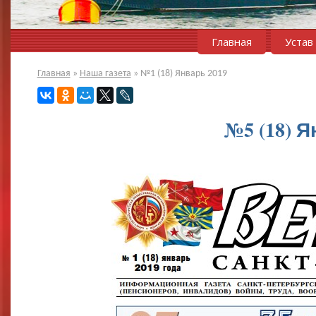
Главная
Устав
Главная
»
Наша газета
»
№1 (18) Январь 2019
№5 (18) Я