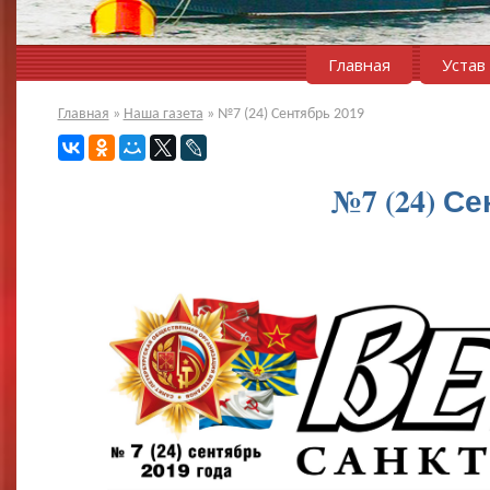
Главная
Устав
Главная
»
Наша газета
»
№7 (24) Сентябрь 2019
№7 (24) Се