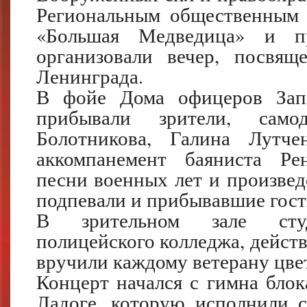
Региональным общественным 
«Большая Медведица» и 
организовали вечер, посвящ
Ленинграда.
В фойе Дома офицеров Запа
прибывали зрители, само
Болотникова, Галина Лутч
аккомпанемент баяниста Ре
песни военных лет и произвед
подпевали и прибывавшие гос
В зрительном зале студе
полицейского колледжа, действ
вручили каждому ветерану цв
Концерт начался с гимна блок
Ладоге, которую исполнили с