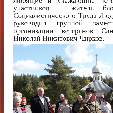
любящие и уважающие исто
участников – житель бло
Социалистического Труда Лю
руководил группой замест
организации ветеранов Санк
Николай Никитович Чирков.