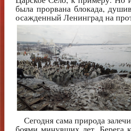
была прорвана блокада, души
осажденный Ленинград на про
Сегодня сама природа залеч
боями минувших лет. Берега 