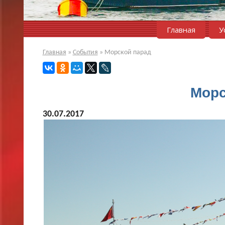
Главная
У
Главная
»
События
»
Морской парад
Морс
30.07.2017