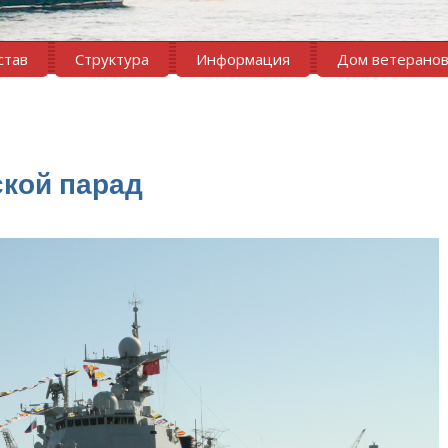
став
Структура
Информация
Дом ветерано
кой парад