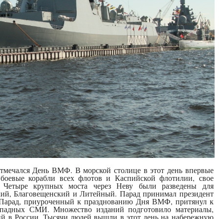
отмечался День ВМФ. В морской столице в этот день впервые
боевые корабли всех флотов и Каспийской флотилии, свое
. Четыре крупных моста через Неву были разведены для
кий, Благовещенский и Литейный. Парад принимал президент
 Парад, приуроченный к празднованию Дня ВМФ, притянул к
западных СМИ. Множество изданий подготовило материалы,
й в России. Тысячи людей вышли в этот день на набережную