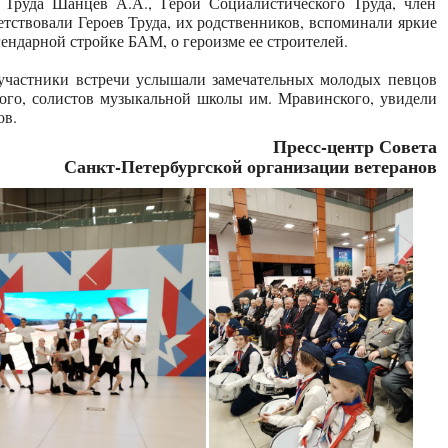
о Труда Шанцев А.А., Герой Социалистического Труда, член
тствовали Героев Труда, их родственников, вспоминали яркие
ендарной стройке БАМ, о героизме ее строителей.
 участники встречи услышали замечательных молодых певцов
ого, солистов музыкальной школы им. Мравинского, увидели
ов.
Пресс-центр Совета
Санкт-Петербургской организации ветеранов