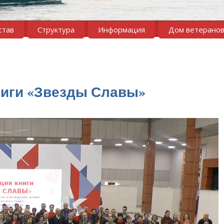
став
Структура
Информация
Дом ветерано
ниги «Звезды Славы»