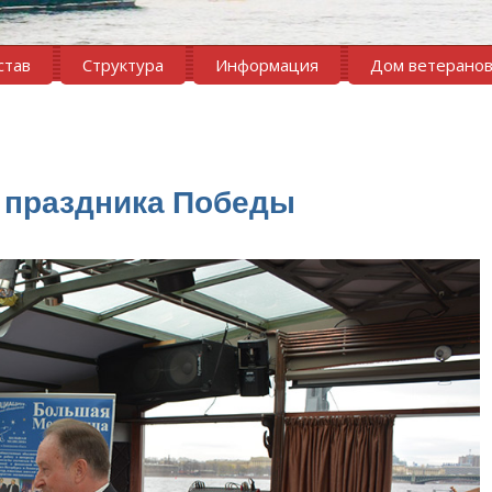
став
Структура
Информация
Дом ветерано
 праздника Победы