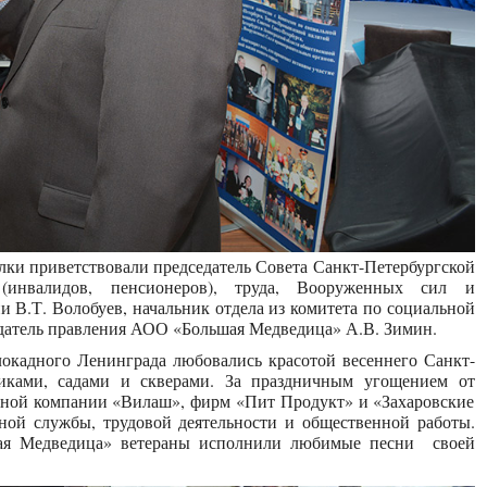
лки приветствовали председатель Совета Санкт-Петербургской
(инвалидов, пенсионеров), труда, Вооруженных сил и
 В.Т. Волобуев, начальник отдела из комитета по социальной
датель правления АОО «Большая Медведица» А.В. Зимин.
окадного Ленинграда любовались красотой весеннего Санкт-
никами, садами и скверами. За праздничным угощением от
инной компании «Вилаш», фирм «Пит Продукт» и «Захаровские
ной службы, трудовой деятельности и общественной работы.
шая Медведица» ветераны исполнили любимые песни своей