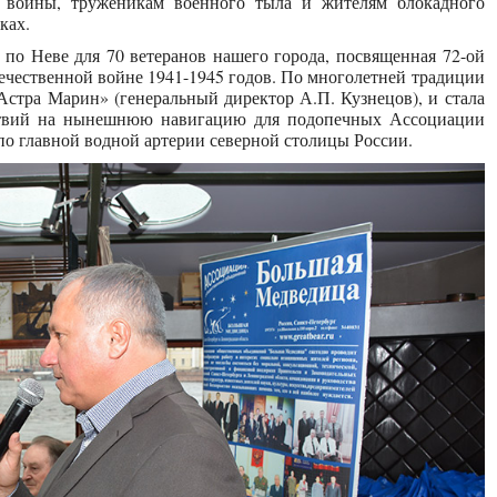
 войны, труженикам военного тыла и жителям блокадного
лках.
 по Неве для 70 ветеранов нашего города, посвященная 72-ой
ечественной войне 1941-1945 годов. По многолетней традиции
стра Марин» (генеральный директор А.П. Кузнецов), и стала
ствий на нынешнюю навигацию для подопечных Ассоциации
о главной водной артерии северной столицы России.