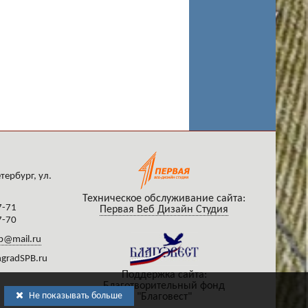
тербург, ул.
Техническое обслуживание сайта:
7-71
Первая Веб Дизайн Студия
7-70
b@mail.ru
gradSPB.ru
Поддержка сайта:
Благотворительный фонд
Не показывать больше
"Благовест"