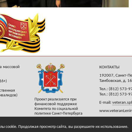
а массовой
КОНТАКТЫ
192007, Санкт-Пе
Тамбовская, д. 16
16+)
Тел.: (812) 573-9
ственная
Тел.: (812) 573-9
нвалидов)
Проект реализуется при
E-mail:
veteran.sp
финансовой поддержке
Комитета по социальной
www.veteranLenin
политике Санкт-Петербурга
лы cookie. Продолжая просмотр сайта, вы разрешаете их использование.