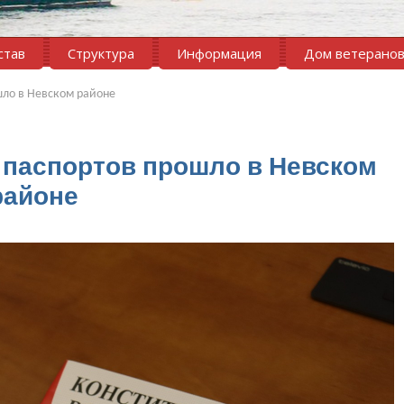
став
Структура
Информация
Дом ветерано
шло в Невском районе
 паспортов прошло в Невском
районе