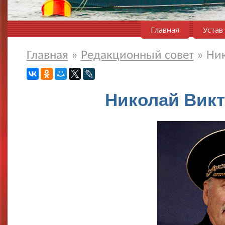
Главная
Устав
Главная
»
Редакционный совет
»
Ни
Николай Вик