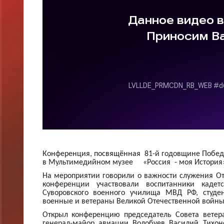
Конференция, посвящённая 81-й годовщине Победы 
в Мультимедийном музее «Россия - моя История
На мероприятии говорили о важности служения От
конференции участвовали воспитанники кадетск
Суворовского военного училища МВД РФ, студе
военные и ветераны Великой Отечественной войны 
Открыл конференцию председатель Совета ветер
генерал-майор авиации Волобуев Василий Тихон