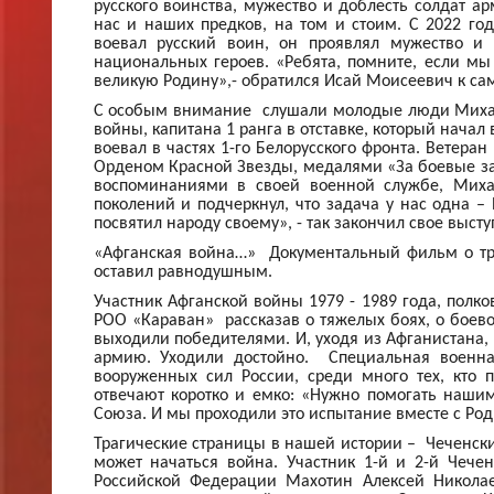
русского воинства, мужество и доблесть солдат ар
нас и наших предков, на том и стоим. С 2022 г
воевал русский воин, он проявлял мужество и
национальных героев. «Ребята, помните, если мы 
великую Родину»,- обратился Исай Моисеевич к с
С особым внимание слушали молодые люди Михаи
войны, капитана 1 ранга в отставке, который начал
воевал в частях 1-го Белорусского фронта. Ветер
Орденом Красной Звезды, медалями «За боевые за
воспоминаниями в своей военной службе, Михаи
поколений и подчеркнул, что задача у нас одна –
посвятил народу своему», - так закончил свое выст
«Афганская война…» Документальный фильм о тр
оставил равнодушным.
Участник Афганской войны 1979 - 1989 года, полк
РОО «Караван» рассказав о тяжелых боях, о боево
выходили победителями. И, уходя из Афганистана,
армию. Уходили достойно. Специальная военна
вооруженных сил России, среди много тех, кто 
отвечают коротко и емко: «Нужно помогать нашим
Союза. И мы проходили это испытание вместе с Род
Трагические страницы в нашей истории – Чеченски
может начаться война. Участник 1-й и 2-й Чечен
Российской Федерации Махотин Алексей Николае