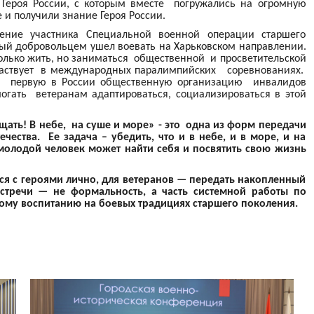
Героя России, с которым вместе погружались на огромную
 и получили знание Героя России.
ние участника Специальной военной операции старшего
ый добровольцем ушел воевать на Харьковском направлении.
только жить, но заниматься общественной и просветительской
участвует в международных паралимпийских соревнованиях.
ли первую в России общественную организацию инвалидов
могать ветеранам адаптироваться, социализироваться в этой
ать! В небе, на суше и море» - это одна из форм передачи
ества. Ее задача – убедить, что и в небе, и в море, и на
 молодой человек может найти себя и посвятить свою жизнь
ся с героями лично, для ветеранов — передать накопленный
стречи — не формальность, а часть системной работы по
ому воспитанию на боевых традициях старшего поколения.