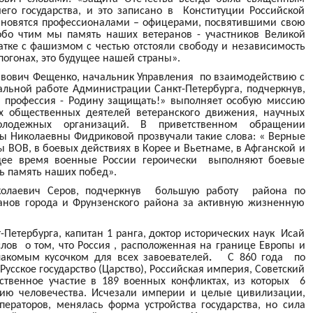
го государства, и это записано в Конституции Российской
тановятся профессионалами – офицерами, посвятившими свою
обо чтим мы память наших ветеранов - участников Великой
атке с фашизмом с честью отстояли свободу и независимость
погонах, это будущее нашей страны».
авович Фещенко, начальник Управления по взаимодействию с
льной работе Администрации Санкт-Петербурга, подчеркнув,
ая профессия - Родину защищать!» выполняет особую миссию
х общественных деятелей ветеранского движения, научных
 молодежных организаций. В приветственном обращении
ны Николаевны Фидриковой прозвучали такие слова: « Верные
 ВОВ, в боевых действиях в Корее и Вьетнаме, в Афганской и
ящее время военные России героически выполняют боевые
ь память наших побед».
иколаевич Серов, подчеркнув большую работу района по
ранов города и Фрунзенского района за активную жизненную
Петербурга, капитан 1 ранга, доктор исторических наук Исай
ов о том, что Россия , расположенная на границе Европы и
лакомым кусочком для всех завоевателей
.
С 860 года по
Русское государство (Царство), Российская империя, Советский
ственное участие в 189 военных конфликтах, из которых 6
ию человечества. Исчезали империи и целые цивилизации,
ераторов, менялась форма устройства государства, но сила