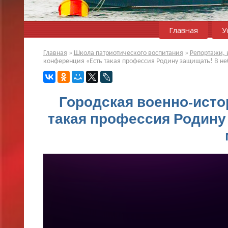
Главная
У
Главная
»
Школа патриотического воспитания
»
Репортажи, 
конференция «Есть такая профессия Родину защищать! В неб
Городская военно-исто
такая профессия Родину 