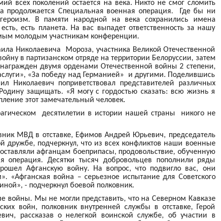
мий всех поколений остается на века. Никто не смог сломить
ода продолжается Специальная военная операция. Где бы ни
 героизм. В памяти народной на века сохранились имена
есть, есть планета. На вас выпадет ответственность за нашу
амым молодым участникам конференции.
ла Николаевича Мороза, участника Великой Отечественной
 войну в партизанском отряде на территории Белоруссии, затем
ан награжден двумя орденами Отечественной войны 2 степени,
слуги», «За победу над Германией» и другими. Поделившись
л Николаевич поприветствовал представителей различных
 Родину защищать. «Я могу с гордостью сказать: всю жизнь я
упление этот замечательный человек.
агическом десятилетии в истории нашей страны никого не
овник МВД в отставке, Ефимов Андрей Юрьевич, председатель
й дружбе, подчеркнул, что из всех конфликтов наши военные
 оставляли афганцам боеприпасы, продовольствие, обученную
я операция. Десятки тысяч добровольцев пополнили ряды
прошел Афганскую войну. На вопрос, что подвигло вас, они
». «Афганская война – серьезное испытание для Советского
иной», - подчеркнул боевой полковник.
е войны. Мы не могли представить, что на Северном Кавказе
ских войн, полковник внутренней службы в отставке, Герой
вич, рассказав о нелегкой воинской службе, об участии в