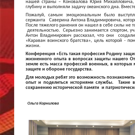
нашей страны – Коновалова Юрия Михайловича, 
глубину и выполняли задачу океанского дна. Вместе
Пожалуй, самым эмоциональным было выступле
сержанта Саверина Антона Владимировича, котор
После тяжелого ранения он нашел в себе силы не 
деятельностью. Серьезно занимается спортом, 
Антон Владимирович рассказал, что они созда
«Караван воинского братства», цель которой - по
жизни.
Конференция «Есть такая профессия Родину защищ
жизненного опыта в вопросах защиты нашего Отеч
земле есть масса профессий военных, в которых
защите и обороне государства.
Для молодых ребят это возможность познакомить
опыт и поделиться историями службы. Такие в
сохранению исторической памяти и патриотическ
Ольга Корнилова