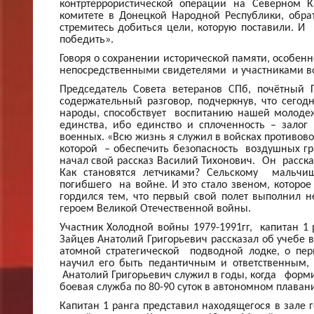
контртеррористической операции на Северном К
комитете в Донецкой Народной Республики, обр
стремитесь добиться цели, которую поставили. И
победить».
Говоря о сохранении исторической памяти, особенн
непосредственными свидетелями и участниками в
Председатель Совета ветеранов СПб, почётны
содержательный разговор, подчеркнув, что сегод
народы, способствует воспитанию нашей молодеж
единства, ибо единство и сплоченность – залог
военных. «Всю жизнь я служил в войсках противов
которой – обеспечить безопасность воздушных гр
начал свой рассказ Василий Тихонович. Он рассказ
Как становятся летчиками? Сельскому мальчи
погибшего на войне. И это стало звеном, которое
гордился тем, что первый свой полет выполнил н
героем Великой Отечественной войны.
Участник Холодной войны 1979-1991гг, капитан 1 
Зайцев Анатолий Григорьевич рассказал об учебе
атомной стратегической подводной лодке, о пе
научил его быть педантичным и ответственным, 
Анатолий Григорьевич служил в годы, когда форм
боевая служба по 80-90 суток в автономном плавани
Капитан 1 ранга представил находящегося в зале