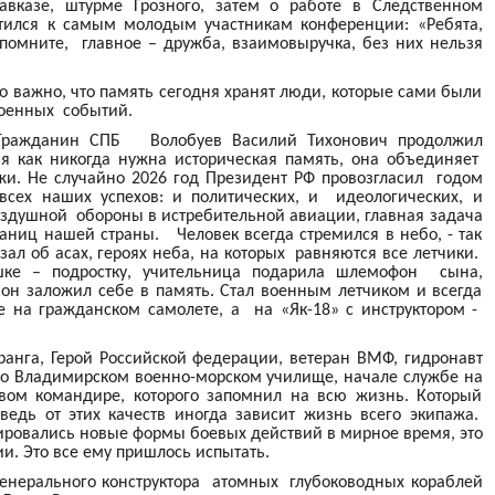
авказе, штурме Грозного, затем о работе в Следственном
атился к самым молодым участникам конференции: «Ребята,
 помните, главное – дружба, взаимовыручка, без них нельзя
о важно, что память сегодня хранят люди, которые сами были
оенных событий.
й Гражданин СПБ Волобуев Василий Тихонович продолжил
ня как никогда нужна историческая память, она объединяет
и. Не случайно 2026 год Президент РФ провозгласил годом
 всех наших успехов: и политических, и идеологических, и
оздушной обороны в истребительной авиации, главная задача
аниц нашей страны. Человек всегда стремился в небо, - так
ал об асах, героях неба, на которых равняются все летчики.
шке – подростку, учительница подарила шлемофон сына,
 он заложил себе в память. Стал военным летчиком и всегда
е на гражданском самолете, а на «Як-18» с инструктором -
ранга, Герой Российской федерации, ветеран ВМФ, гидронавт
 во Владимирском военно-морском училище, начале службе на
рвом командире, которого запомнил на всю жизнь. Который
ведь от этих качеств иногда зависит жизнь всего экипажа.
ировались новые формы боевых действий в мирное время, это
и. Это все ему пришлось испытать.
 генерального конструктора атомных глубоководных кораблей