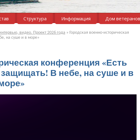
став
Структура
Информация
Дом ветерано
интервью, видео. Проект 2026 года
»
Городская военно-историческая
е, на суше и в море»
рическая конференция «Есть
защищать! В небе, на суше и в
море»