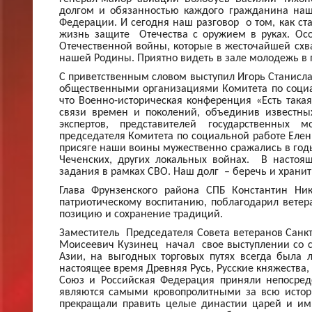
долгом и обязанностью каждого гражданина наше
Федерации. И сегодня наш разговор о том, как с
жизнь защите Отечества с оружием в руках. Ос
Отечественной войны, которые в жесточайшей схв
нашей Родины. Приятно видеть в зале молодежь в 
С приветственным словом выступил Игорь Станисл
общественными организациями Комитета по социа
что Военно-историческая конференция «Есть так
связи времен и поколений, объединив известны
экспертов, представителей государственных
председателя Комитета по социальной работе Еле
присяге наши воины мужественно сражались в годы
Чеченских, других локальных войнах. В насто
задания в рамках СВО. Наш долг – беречь и хранит
Глава Фрунзенского района СПБ Константин Н
патриотическому воспитанию, поблагодарил вете
позицию и сохранение традиций.
Заместитель Председателя Совета ветеранов Санкт-
Моисеевич Кузинец начал свое выступлении со сл
Азии, на выгодных торговых путях всегда была 
настоящее время Древняя Русь, Русские княжества, 
Союз и Российская Федерация приняли непосред
являются самыми кровопролитными за всю истор
прекращали править целые династии царей и имп