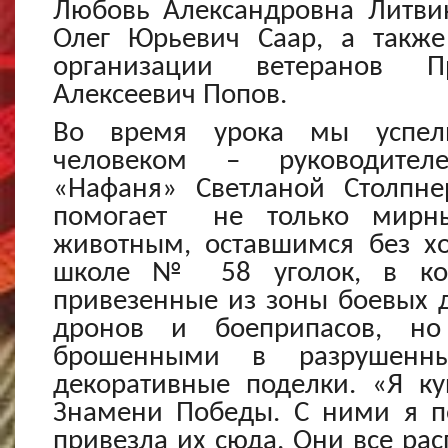
Любовь Александровна Литвин
Олег Юрьевич Саар, а такж
организации ветеранов П
Алексеевич Попов.
Во время урока мы успел
человеком – руководител
«Нафаня» Светланой Столпне
помогает не только мирн
животным, оставшимся без хо
школе № 58 уголок, в кот
привезенные из зоны боевых д
дронов и боеприпасов, но
брошенными в разрушенны
декоративные поделки. «Я ку
Знамени Победы. С ними я п
привезла их сюда. Они все ра