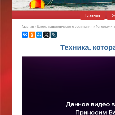
Главная
У
Главная
»
Школа патриотического воспитания
»
Репортажи, 
Техника, котор