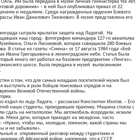
ОАТБ. Им была передана в музей личная гимнастерка тех лет.
товой дорожник» – в ней был опубликовал приказ от 22
рденами и медалями. Среди награжденных орденом Боевого
рассы Иван Данилович Тихонович. В музее представлена его
инграда сыграла крылатая защита над Ладогой. На
щавших наш город: фотографии командира 127-го авиаполка
узейкина, Ольги Лисиковой, которая совершила 280 боевых
а. В статье из газеты «Смена» от 17 августа 1984 года «Бей
гах Ивана Григорьевича в ленинградском небе. Статья была
торый много лет работал на базовом предприятии «Ленгаз».
урманского шоссе, была передана в музей выпускником
.
стям о том, что для самых младших посетителей музея был
я выступить в роли бойцов поисковых отрядов и на
 времен Великой Отечественной войны.
торка.
 ездил по льду Ладоги, – рассказал Константин Изотов. – Его
тий наши студенты, проходившие практику. Машина стояла с
ели сдать на металлолом. Мы автомобиль возродили, искали
. Меня дети, которые приходят на экскурсии, часто
: «Нужно, чтобы мы, молодые, помнили, какой страны мы
ны и не забывали».
ельный и откровенный разговор между студентами и
аниями об Афганской войне, напомнив, что в СССР