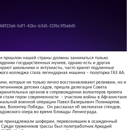
ком прошлом нашей страны должны заниматься только
рудники государственных музеев, однако есть и другая
ирают школьники и энтузиасты, часто хранят подлинные
ого колледжа стала легендарная машина – полуторка ГАЗ АА.
ми, которые не только лично восстанавливают реликвии, но и
питанников детских садов, пришла делегация Совета
охранительных органов в сопровождении волонтеров проекта
я стали герои современности – участник войны в Афганистане
циальной военной операции Павел Валерьевич Поликарпов.
джа, Волонтер Победы. Он рассказал об экспонатах стендов,
адожского озера во время блокады Ленинграда.
рые принадлежали шоферам, перевозившим в осажденный
 Среди тружеников трассы был политработник Аркадий