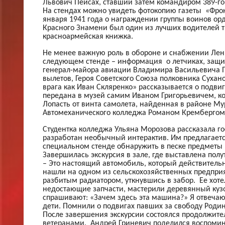
Львович Пейсах, ставший затем командиром 389-го 
На стендах можно увидеть фотокопию газеты «Фрон
января 1941 года о награждении группы воинов о
Красного Знамени был один из лучших водителей т
красноармейская книжка.
Не менее важную роль в обороне и снабжении Лен
следующем стенде – информация о летчиках, защи
генерал-майора авиации Владимира Васильевича П
вылетов, Героя Советского Союза полковника Суханов
врага как Иван Скляренко» рассказывается о подви
передана в музей самим Иваном Григорьевичем, ко
Лопасть от винта самолета, найденная в районе М
Автомеханического колледжа Романом Крембергом
Студентка колледжа Ульяна Морозова рассказала го
разработан необычный интерактив. Им предлагаетс
специальном стенде обнаружить в песке предметы
Завершилась экскурсия в зале, где выставлена полу
– Это настоящий автомобиль, который действительно
нашли на одном из сельскохозяйственных предприя
разбитым радиатором, уткнувшись в забор. Ее хот
недостающие запчасти, мастерили деревянный кузов
спрашивают: «Зачем здесь эта машина?» Я отвечаю
дети. Помнили о подвигах павших за свободу Роди
После завершения экскурсии состоялся продолжит
ветеранами. Андрей Гриневич поделился воспомин