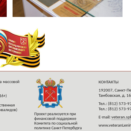
а массовой
КОНТАКТЫ
192007, Санкт-Пе
Тамбовская, д. 16
16+)
Тел.: (812) 573-9
ственная
Тел.: (812) 573-9
нвалидов)
Проект реализуется при
E-mail:
veteran.sp
финансовой поддержке
Комитета по социальной
www.veteranLenin
политике Санкт-Петербурга