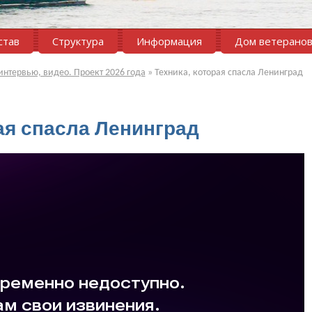
став
Структура
Информация
Дом ветерано
интервью, видео. Проект 2026 года
»
Техника, которая спасла Ленинград
ая спасла Ленинград