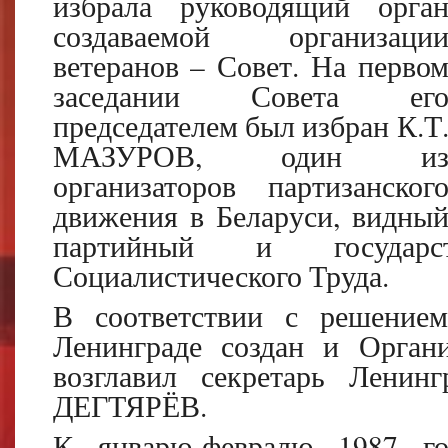
избрала руководящий орга
создаваемой организаци
ветеранов – Совет. На перво
заседании Совета ег
председателем был избран К.Т
МАЗУРОВ, один и
организаторов партизанског
движения в Беларуси, видны
партийный и государс
Социалистического Труда.
В соответствии с решение
Ленинграде создан и Орган
возглавил секретарь Ленин
ДЕГТЯРЁВ.
К январю-февралю 1987 го