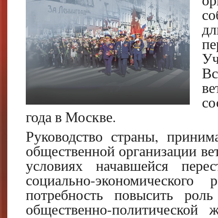
с
дл
п
У
В
в
со
года в Москве.
Руководство страны, приним
общественной организации вете
условиях начавшейся перес
социально-экономического 
потребность повысить роль
общественно-политической 