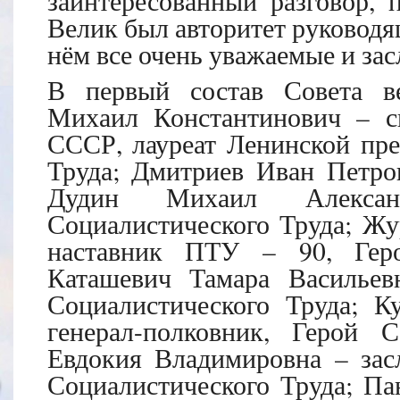
заинтересованный разговор,
Велик был авторитет руководящ
нём все очень уважаемые и за
В первый состав Совета в
Михаил Константинович – с
СССР, лауреат Ленинской пре
Труда; Дмитриев Иван Петро
Дудин Михаил Алекса
Социалистического Труда; Жу
наставник ПТУ – 90, Геро
Каташевич Тамара Васильевн
Социалистического Труда; К
генерал-полковник, Герой 
Евдокия Владимировна – за
Социалистического Труда; П