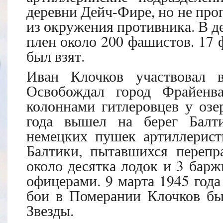
деревни Дейч-Фире, но не про
из окружения противника. В де
плен около 200 фашистов. 17
был взят.
Иван Клочков участвовал 
Освобождал город Фрайенва
колоннами гитлеровцев у озе
года вышел на берег Балт
немецких пушек артиллерист
Балтики, пытавшихся перепра
около десятка лодок и 3 барж
офицерами. 9 марта 1945 года
бои в Померании Клочков бы
Звезды.