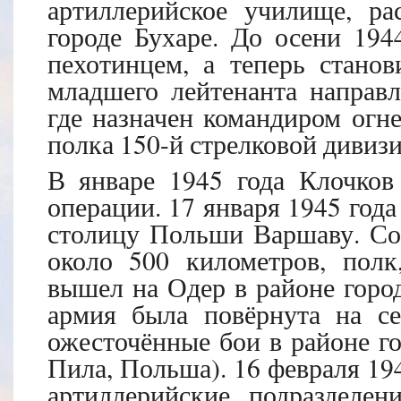
артиллерийское училище, ра
городе Бухаре. До осени 194
пехотинцем, а теперь станов
младшего лейтенанта направл
где назначен командиром огне
полка 150-й стрелковой дивизи
В январе 1945 года Клочков
операции. 17 января 1945 года
столицу Польши Варшаву. С
около 500 километров, полк
вышел на Одер в районе город
армия была повёрнута на се
ожесточённые бои в районе г
Пила, Польша). 16 февраля 194
артиллерийские подразделен