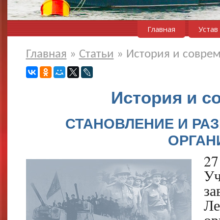
Главная
Устав
Главная
»
Статьи
»
История и совре
История и с
СТАНОВЛЕНИЕ И РА
ОРГАН
2
У
за
Л
ор