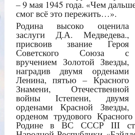
– 9 мая 1945 года. «Чем дальш
смог всё это пережить…».
Родина высоко оценила
заслуги Д.А. Медведева.,
присвоив звание Героя
Советского Союза с
вручением Золотой Звезды,
наградив двумя орденами
Ленина, пятью – Красного
Знамени, Отечественной
войны Iстепени, двумя
орденами Красной Звезды,
орденом трудового Красного
Родине в ВС СССР III сте
Народной Республики «Байлд