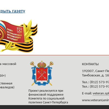
рыть газету
а массовой
КОНТАКТЫ
192007, Санкт-Пе
Тамбовская, д. 16
16+)
Тел.: (812) 573-9
ственная
Тел.: (812) 573-9
нвалидов)
Проект реализуется при
E-mail:
veteran.sp
финансовой поддержке
Комитета по социальной
www.veteranLenin
политике Санкт-Петербурга