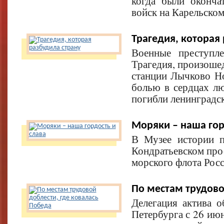
когда были оконча
войск на Карельско
Трагедия, которая
Военные преступл
Трагедия, произоше
станции Лычково Но
болью в сердцах лю
погибли ленинградск
Моряки – наша гор
В Музее истории 
Кондратьевском про
морского флота Росс
По местам трудово
Делегация актива о
Петербурга с 26 ию