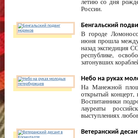
летию со дня рожд
России.
Бенгальский подв
В городе Ломоносо
июня прошла междун
назад экспедиция С
республике, осво
затонувших корабле
Небо на руках мо
На Манежной площ
открытый концерт,
Воспитанники подр
лауреаты российс
выступлениях любов
Ветеранский десан