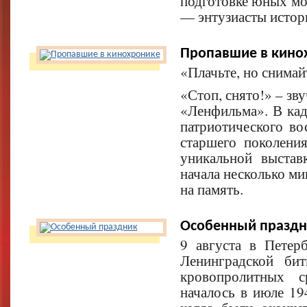
подготовке юных мо
— энтузиасты истор
Пропавшие в кино
«Плачьте, но снимай
«Стоп, снято!» – зв
«Ленфильма». В кад
патриотического в
старшего поколени
уникальной выста
начала несколько ми
на память.
Особенный праздн
9 августа в Петер
Ленинградской би
кровопролитных с
началось в июле 194