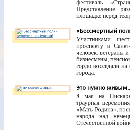
фестиваль «Стран
Представление ра
площадке перед теа
«Бессмертный полк
Участниками шес
проспекту в Санкт
человек: ветераны и
бизнесмены, пенсион
гордо восседали на 
города.
Это нужно живым
8 мая на Пискаре
траурная церемони
«Мать-Родина», пос
народа над немец
Отечественной войне