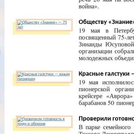
война».
Обществу «Знание»
19 мая в Петербу
посвященный 75-ле
Зинаиды Юсуповой
организации собрали
молодежных объедин
Красные галстуки
19 мая исполнило
пионерской орган
крейсере «Аврора»
барабанов 50 пионер
Проверили готовно
В парке семейного
Токсово Ленинградс