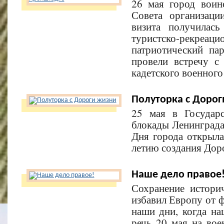
26 мая город воин
Совета организаци
визита получилас
туристско-рекреац
патриотический па
провели встречу с
кадетского военного
Полуторка с Дорог
25 мая в Государ
блокады Ленинграда
Дня города открыла
летию создания Дор
Наше дело правое
Сохранение истори
избавил Европу от 
наши дни, когда на
речь 20 мая на во