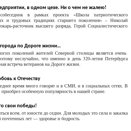
едприятии, в одном цехе. Ни о чем не жалею!
обеседник в рамках проекта «Школа патриотического
ых и трудовых традициях старшего поколения» – Николай
токарь-расточник высшего разряда, Герой Социалистического
ь города по Дороге жизни…
ногих поколений жителей Северной столицы является очень
этому неслучайно, что именно в день 320-летия Петербурга
ная встреча ветеранов на Дороге жизни.
юбовь к Отечеству
еднее время много говорят и в СМИ, и в социальных сетях. В
н приобрел особенную популярность в нашей стране.
го свои победы!
ься всем, от юности до седин. Для молодых это сила и закалка
й почтенных лет — здоровье и бодрость.