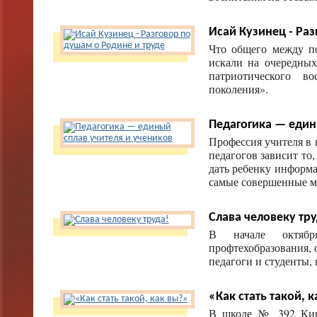
Исай Кузинец - Раз
Что общего между п
искали на очередных
патриотического в
поколения».
Педагогика — един
Профессия учителя в 
педагогов зависит то
дать ребенку информ
самые совершенные м
Слава человеку тру
В начале октябр
профтехобразования, 
педагоги и студенты, 
«Как стать такой, 
В школе № 392 Киро