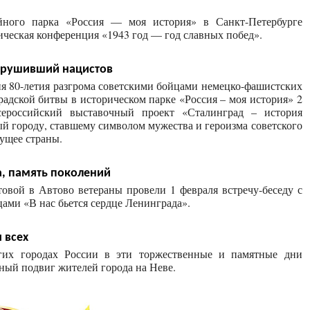
йного парка «Россия — моя история» в Санкт-Петербурге
ческая конференция «1943 год — год славных побед».
окрушивший нацистов
я 80-летия разгрома советскими бойцами немецко-фашистских
радской битвы в историческом парке «Россия – моя история» 2
сероссийский выставочный проект «Сталинград – история
 городу, ставшему символом мужества и героизма советского
дущее страны.
, память поколений
вой в Автово ветераны провели 1 февраля встречу-беседу с
ми «В нас бьется сердце Ленинграда».
 всех
гих городах России в эти торжественные и памятные дни
ный подвиг жителей города на Неве.