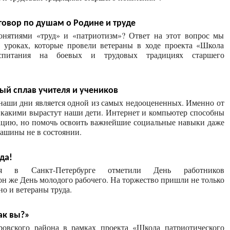
говор по душам о Родине и труде
онятиями «труд» и «патриотизм»? Ответ на этот вопрос мы
 уроках, которые провели ветераны в ходе проекта «Школа
оспитания на боевых и трудовых традициях старшего
ый сплав учителя и учеников
наши дни является одной из самых недооцененных. Именно от
, какими вырастут наши дети. Интернет и компьютер способны
ацию, но помочь освоить важнейшие социальные навыки даже
ашины не в состоянии.
да!
я в Санкт-Петербурге отметили День работников
он же День молодого рабочего. На торжество пришли не только
но и ветераны труда.
как вы?»
вского района в рамках проекта «Школа патриотического