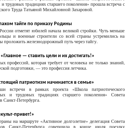
 и трудовых традициях старшего поколения» прошла встреча с
ского Труда Татьяной Михайловной Захаровой.
апахом тайги по приказу Родины
России отметят юбилей начала великой стройки. Чуть меньше
ольцы и военные строители со всей страны устремились на
бы проложить железнодорожный путь через тайгу.
«Главное — ставить цели и их достигать!»
х профессий, которая требует от человека не только знаний,
еской подготовки, — это профессия летчика.
стоящий патриотизм начинается в семье»
и встречи в рамках проекта «Школа патриотического
вых и трудовых традициях старшего поколения» Совета
в Санкт-Петербурга.
зкульт-привет!»
ераны на маршруте «Активное долголетие» делегация Совета
анов Санкт-Петербурга совершила в конце июля поездку