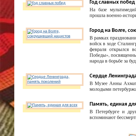
Год славных побед
На базе мультимеди
прошла военно-истори
Город на Волге, с
В рамках праздновани
войск в ходе Сталинг
февраля открылся в
Победы», посвященный
народа в борьбе за бу
Сердце Ленинграда
В Музее Анны Ахмато
молодыми петербуржца
Память, единая для
В Петербурге и дру
вспоминают бессмерт