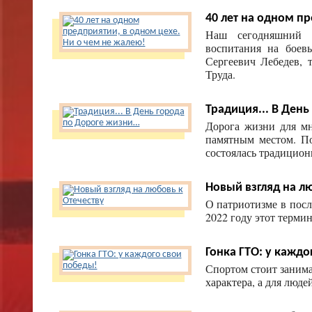
40 лет на одном пр
Наш сегодняшний с
воспитания на боев
Сергеевич Лебедев, 
Труда.
Традиция... В Ден
Дорога жизни для м
памятным местом. По
состоялась традицион
Новый взгляд на л
О патриотизме в посл
2022 году этот терми
Гонка ГТО: у каждо
Спортом стоит занимат
характера, а для люде